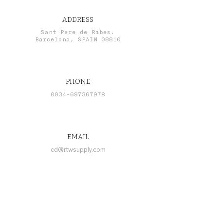
ADDRESS
Sant Pere de Ribes.
Barcelona, SPAIN 08810
PHONE
0034-697367978
EMAIL
cd@rtwsupply.com
CONNECT