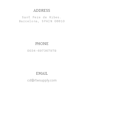
ADDRESS
Sant Pere de Ribes.
Barcelona, SPAIN 08810
PHONE
0034-697367978
EMAIL
cd@rtwsupply.com
CONNECT