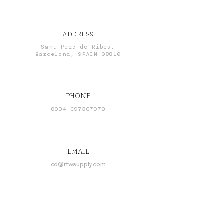
ADDRESS
Sant Pere de Ribes.
Barcelona, SPAIN 08810
PHONE
0034-697367978
EMAIL
cd@rtwsupply.com
CONNECT