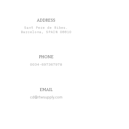
ADDRESS
Sant Pere de Ribes.
Barcelona, SPAIN 08810
PHONE
0034-697367978
EMAIL
cd@rtwsupply.com
CONNECT