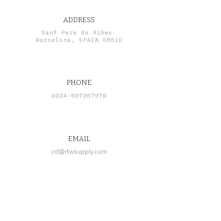
ADDRESS
Sant Pere de Ribes.
Barcelona, SPAIN 08810
PHONE
0034-697367978
EMAIL
cd@rtwsupply.com
CONNECT